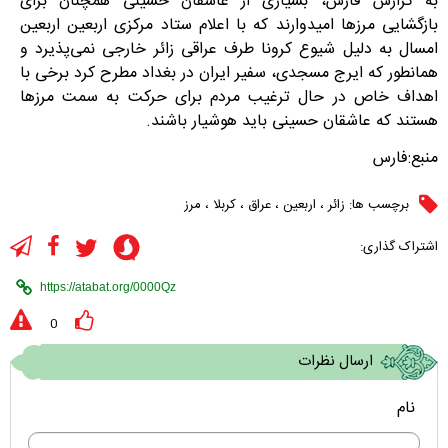
به گزارش فارس، بسیاری از عاشقان حسینی همچنان برای
بازگشایی مرزها امیدوارند که با اعلام ستاد مرکزی اربعین اربعین
امسال به دلیل شیوع کرونا طرف عراقی زائر خارجی نمی‌پذیرد و
همانطور که ایرج مسجدی، سفیر ایران در بغداد مطرح کرد برخی با
اهداف خاص در حال ترغیب مردم برای حرکت به سمت مرزها
هستند که عاشقان حسینی باید هوشیار باشند.
منبع:فارس
برچسب ها:
زائر
،
اربعین
،
عراق
،
کربلا
،
مرز
اشتراک گذاری:
0
ارسال نظرات
نام