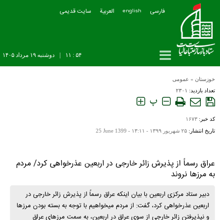
فارسی
العربیة
سایت قدیمی
english
۵۴ : ۱۱
|
دوشنبه ۱۹ مرداد ۱۴۰۵
خوزستان
»
عمومی
تعداد بازدید:
۲۳۰۱
پ
کد خبر:
۱۶۷۳
تاریخ انتشار:
۲۵ شهريور ۱۳۹۹ - ۱۳:۱۱ -
25 June 1399
عراق رسماً از پذیرش زائر خارجی در اربعین عذرخواهی کرد/ مردم
به مرزها نروند
دبیر ستاد مرکزی اربعین با بیان اینکه عراق رسماً از پذیرش زائر خارجی در
اربعین عذرخواهی کرد، گفت: از مردم می‎خواهیم با توجه به بسته بودن مرزها
و نپذیرفتن زائر خارجی از سوی عراق در اربعین، به سمت مرزهای عراق