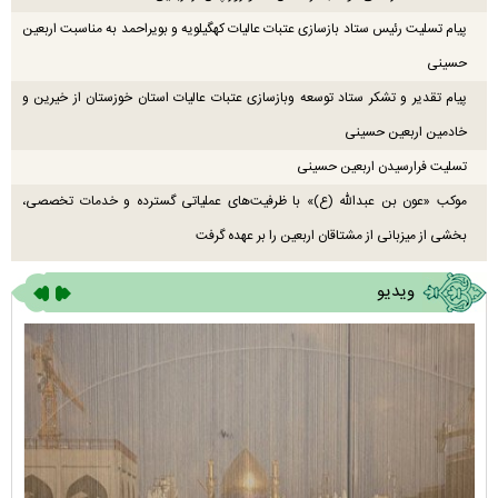
پیام تسلیت رئیس ستاد بازسازی عتبات عالیات کهگیلویه و بویراحمد به مناسبت اربعین
حسینی
پیام تقدیر و تشکر ستاد توسعه وبازسازی عتبات عالیات استان خوزستان از خیرین و
خادمین اربعین حسینی
تسلیت فرارسیدن اربعین حسینی
موکب «عون بن عبدالله (ع)» با ظرفیت‌های عملیاتی گسترده و خدمات تخصصی،
بخشی از میزبانی از مشتاقان اربعین را بر عهده گرفت
ویدیو