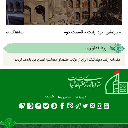
نماهنگ صحن حضرت زهرا سلام الله علیها
مستن
پرطرفدارترین
مقامات ارشد دیپلماتیک ایران از موکب «شهدای دهشیر» استان یزد بازدید کردند
درباره ما
تماس باما
خبرنامه