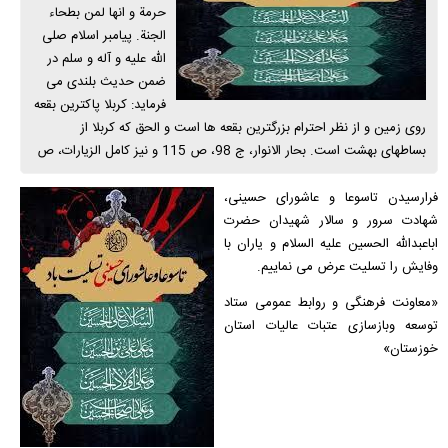
حرمة و انها لمن بطحاء
الجنة. پیامبر اسلام صلی
الله علیه و آله و سلم در
ضمن حدیث بلندی می
فرماید: کربلا پاکترین بقعه
روی زمین و از نظر احترام بزرگترین بقعه ها است و الحق که کربلا از
بساطهای بهشت است. بحار الانوار، ج 98، ص 115 و نیز کامل الزیارات، ص
فرارسیدن تاسوعا و عاشورای حسینی،
شهادت سرور و سالار شهیدان حضرت
اباعبدالله الحسین علیه السلام و یاران با
وفایش را تسلیت عرض می نماییم.
«معاونت فرهنگی و روابط عمومی ستاد
توسعه وبازسازی عتبات عالیات استان
خوزستان»