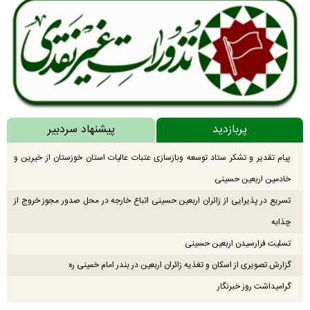
پربازدید
پیشنهاد سردبیر
پیام تقدیر و تشکر ستاد توسعه وبازسازی عتبات عالیات استان خوزستان از خیرین و
خادمین اربعین حسینی
تسریع در پذیرایی از زائران اربعین حسینی اتباع خارجه در محل صدور مجوز خروج از
چذابه
تسلیت فرارسیدن اربعین حسینی
گزارش تصویری از اسکان و تغذیه زائران اربعین در بندر امام خمینی ره
گرامیداشت روز خبرنگار