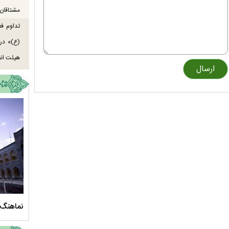
مشتاقان 
تداوم ف
هیئت انص
سلام الله علیها
مستند بلند - تارعشق، پود ارادت - قسمت دوم
نماهنگ 