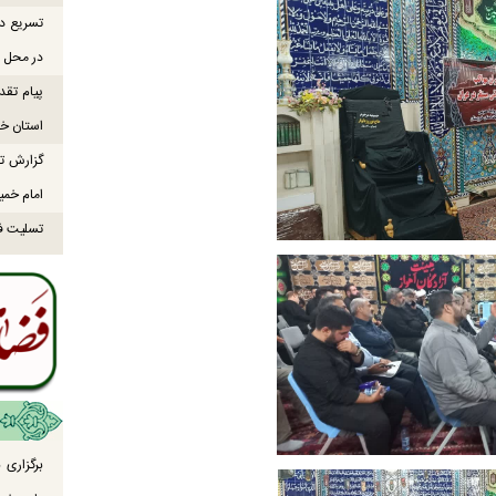
تسریع در
در محل ص
پیام تقد
استان خو
گزارش تص
امام خمی
تسلیت ف
برگزاری