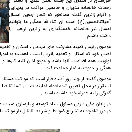
خوزستان در ابتدای این جلسه ضمن تقدیر و تشکر از
زحمات خالصانه مدیران و خادمین مواکب در پذیرایی
و اکرام زائرین گفت؛ همانطور که شعار اربعین امسال
"حیاتنالحسین(ع) است ان شاءالله همگی ما بتوانیم
امسال نیز خالصانه خدمتگذاری به زائرین اربعین را
داشته باشیم .
موسوی رئیس کمیته مشارکت های مردمی ، اسکان و تغذیه اس
اصلی خود که اسکان و تغذیه زائرین است ، اهمیت به امورا
اولویت همه اقدامات آنها باشد و موقع اذان کلیه کاره
همگی را دعوت به نماز جماعت کند .
موسوی گفت؛ از چند روز آینده قرار است که مواکب مستقر د
استقرار در محل تعیین شده اقدام نمایند فلذا از شما تقاضا
گمرکی را به همراه خود داشته باشید .
در پایان مکی یازعی مسئول ستاد توسعه و بازسازی عتبات عا
در مرز شلمچه به تشریح ضوابط و شرایط انتقال بار مواکب از