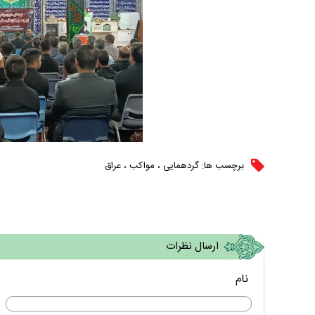
برچسب ها:
گردهمایی
،
مواکب
،
عراق
ارسال نظرات
نام