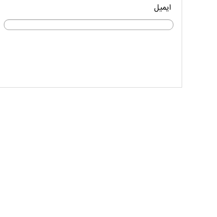
ایمیل
مستند بلند - تارعشق، پود ارادت - قسمت دوم
نماهنگ صحن حضرت زهرا 