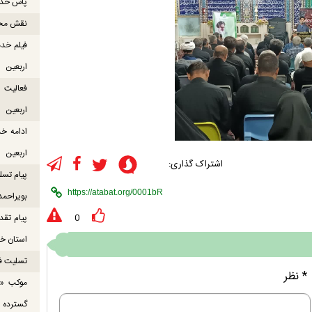
پاس خدما
نقش محور
فیلم خدم
اربعین
اربعین
ادامه خ
اربعین
اشتراک گذاری:
پیام تسل
بویراحمد
پیام تقد
0
استان خو
تسلیت ف
* نظر
موکب «ع
گسترده