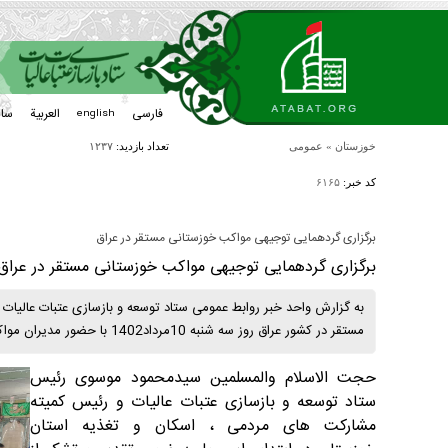
فارسی
العربیة
سا
english
خوزستان
»
عمومی
تعداد بازدید:
۱۲۳۷
کد خبر:
۶۱۶۵
برگزاری گردهمایی توجیهی مواکب خوزستانی مستقر در عراق
برگزاری گردهمایی توجیهی مواکب خوزستانی مستقر در عراق
به گزارش واحد خبر روابط عمومی ستاد توسعه و بازسازی عتبات عالیا
مستقر در کشور عراق روز سه شنبه 10مرداد1402 با حضور مدیران مواکب در اهواز برگزار گردید .
حجت الاسلام والمسلمین سیدمحمود موسوی رئیس
ستاد توسعه و بازسازی عتبات عالیات و رئیس کمیته
مشارکت های مردمی ، اسکان و تغذیه استان