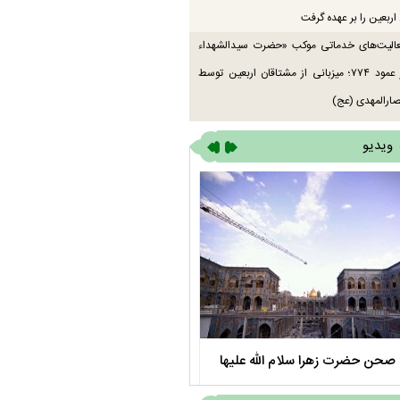
اربعین را بر عهده گرفت
عالیت‌های خدماتی موکب «حضرت سیدالشهداء
(ع)» در عمود ۷۷۴؛ میزبانی از مشتاقان اربعین توسط
ارالمهدی (عج)
ویدیو
صحن حضرت زهرا سلام الله علیها
مستند بلند - تارعشق، پود ارادت - قس