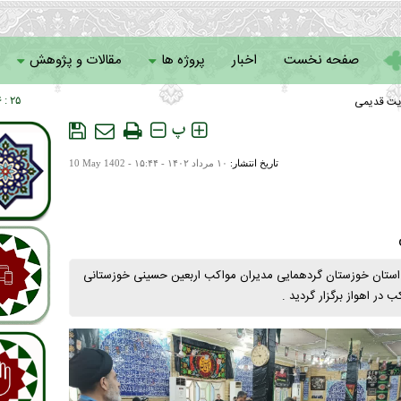
صفحه نخست
اخبار
پروژه ها
مقالات و پژوهش
یت قدیمی
۲۵ : ۰۶
سامانه خادمان
پ
تاریخ انتشار:
۱۰ مرداد ۱۴۰۲ - ۱۵:۴۴ -
10 May 1402
ت استان خوزستان گردهمایی مدیران مواکب اربعین حسینی خوزستانی