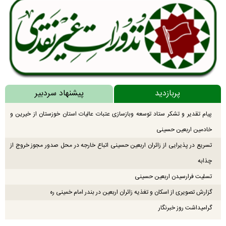
پربازدید
پیشنهاد سردبیر
پیام تقدیر و تشکر ستاد توسعه وبازسازی عتبات عالیات استان خوزستان از خیرین و
خادمین اربعین حسینی
تسریع در پذیرایی از زائران اربعین حسینی اتباع خارجه در محل صدور مجوز خروج از
چذابه
تسلیت فرارسیدن اربعین حسینی
گزارش تصویری از اسکان و تغذیه زائران اربعین در بندر امام خمینی ره
گرامیداشت روز خبرنگار