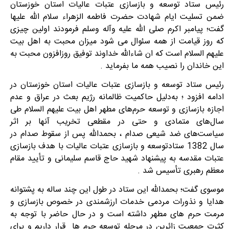
رئیس ستاد توسعه و بازسازی عتبات عالیات استان خوزستان
ضمن تسلیت ایام شهادت حضرت فاطمه الزهراء سلام الله علیها
گفت؛ پیامبر اکرم صلی الله علیه وآله وسلم فرمودند اولین چیزی
که روز قیامت از همه سئوال می شود میزان محبت به اهل بیت
علیهم السلام است که ان شاءالله خداوند توفیق روزافزون محبت به
این خاندان را نصیب همه ما بفرماید .
رئیس ستاد توسعه و بازسازی عتبات عالیات استان خوزستان در
ادامه افزود ؛ به‌دلیل حاکمیت ظالمانه رژیم بعث در عراق و عدم
اجازه بازسازی و توسعه‌ حرم‌های مطهر اهل بیت علیهم السلام طی
سال‌های متمادی و حتی در مقطعی تخریب آنها بر اثر
سیاست‌های ضد شیعی صدام ، بحمدالله پس از سقوط صدام در
سال 1382 ستادتوسعه و بازسازی عتبات عالیات با هدف بازسازی
عتبات مقدسه به پیشنهاد شهید حاج قاسم سلیمانی و تأیید مقام
معظم رهبری تأسیس شد .
موسوی گفت؛ بحمدالله این ستاد در طول این چند ساله به پشتوانه
هدایا و نذورات مردمی خدمات ارزشمندی در خصوص بازسازی و
مرمت حرم های مطهر داشته است و در حال حاضر با توجه به
کثرت جمعیت زائرین در مرحله توسعه حرم ها قرار داریم و برای