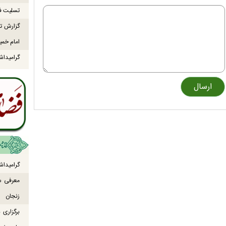
تسلیت ف
گزارش تص
امام خمی
گرامیداش
گرامیداش
معرفی س
زنجان
برگزاری