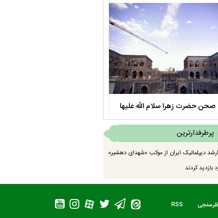
صحن حضرت زهرا سلام الله علیها
مستند بلند - تارعشق، پود ارادت - قس
پرطرفدارترین
رشد دیپلماتیک ایران از موکب «شهدای دهشیر»
 بازدید کردند
ظرسنجی
RSS