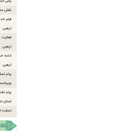
پاس خدما
نقش محور
فیلم خدم
اربعین
اربعین
ادامه خ
اربعین
پیام تسل
بویراحمد
پیام تقد
استان خو
تسلیت ف