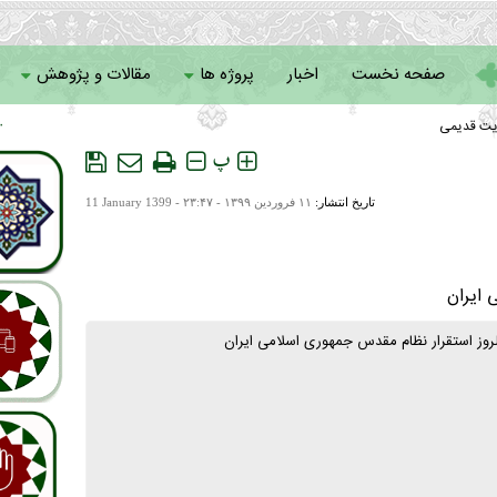
صفحه نخست
اخبار
پروژه ها
مقالات و پژوهش
یت قدیمی
 ۱۴
سامانه خادمان
پ
تاریخ انتشار:
۱۱ فروردين ۱۳۹۹ - ۲۳:۴۷ -
11 January 1399