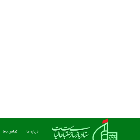
مستند بلند - تارعشق، پود ارادت - قسمت دوم
نماهنگ صحن حضرت زهرا 
درباره ما
تماس باما