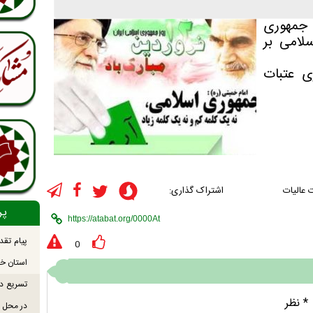
 جمهوری
لامی بر
ی عتبات
 عالیات
اشتراک گذاری:
پر
پیام تقد
0
استان خو
تسریع در
* نظر
در محل ص