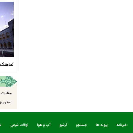
سلام الله علیها
مستند بلند - تارعشق، پود ارادت - قسمت دوم
نماهنگ 
مقامات ا
استان یزد
خبرنامه
پیوند ها
جستجو
آرشیو
آب و هوا
اوقات شرعی
ن