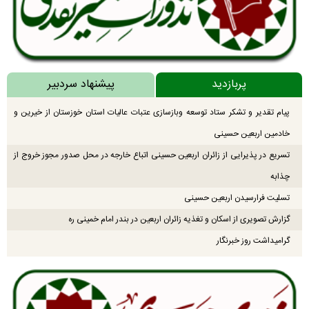
پربازدید
پیشنهاد سردبیر
پیام تقدیر و تشکر ستاد توسعه وبازسازی عتبات عالیات استان خوزستان از خیرین و
خادمین اربعین حسینی
تسریع در پذیرایی از زائران اربعین حسینی اتباع خارجه در محل صدور مجوز خروج از
چذابه
تسلیت فرارسیدن اربعین حسینی
گزارش تصویری از اسکان و تغذیه زائران اربعین در بندر امام خمینی ره
گرامیداشت روز خبرنگار