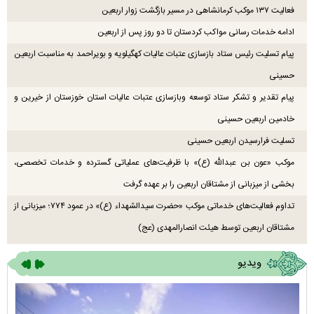
فعالیت ۱۳۷ موکب کرمانشاهی در مسیر بازگشت زوار اربعین
ادامه خدمات رسانی مواکب کردستان تا دو روز پس از اربعین
پیام تسلیت رئیس ستاد بازسازی عتبات عالیات کهگیلویه و بویراحمد به مناسبت اربعین
حسینی
پیام تقدیر و تشکر ستاد توسعه وبازسازی عتبات عالیات استان خوزستان از خیرین و
خادمین اربعین حسینی
تسلیت فرارسیدن اربعین حسینی
موکب «عون بن عبدالله (ع)» با ظرفیت‌های عملیاتی گسترده و خدمات تخصصی،
بخشی از میزبانی از مشتاقان اربعین را بر عهده گرفت
تداوم فعالیت‌های خدماتی موکب «حضرت سیدالشهداء (ع)» در عمود ۷۷۴؛ میزبانی از
مشتاقان اربعین توسط هیئت انصارالمهدی (عج)
ویدیو