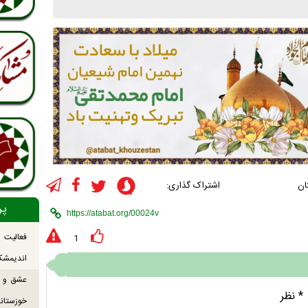
ان
اشتراک گذاری:
پر
فعالیت
1
اندیمشک
عشق و ش
* نظر
خوزستانی