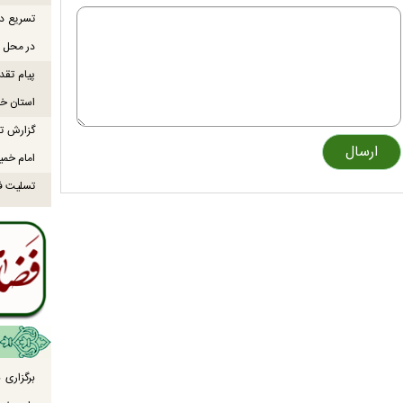
تسریع در
در محل ص
پیام تقد
استان خو
گزارش تص
امام خمی
تسلیت ف
برگزاری