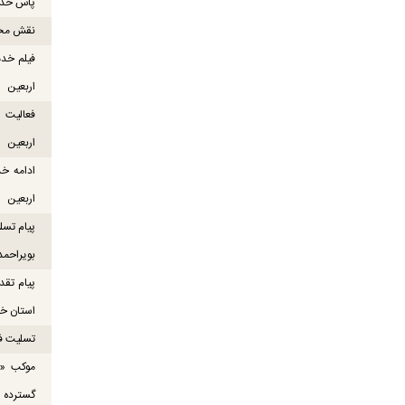
پاس خدما
نقش محور
فیلم خدم
اربعین
اربعین
ادامه خ
اربعین
پیام تسل
بویراحمد
پیام تقد
استان خو
تسلیت ف
موکب «ع
گسترده