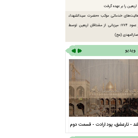
اربعین را بر عهده گرفت
عالیت‌های خدماتی موکب «حضرت سیدالشهداء
(ع)» در عمود ۷۷۴؛ میزبانی از مشتاقان اربعین توسط
ارالمهدی (عج)
ویدیو
ند - تارعشق، پود ارادت - قسمت دوم
نماهنگ صحن حضرت زهرا سلام الله عل