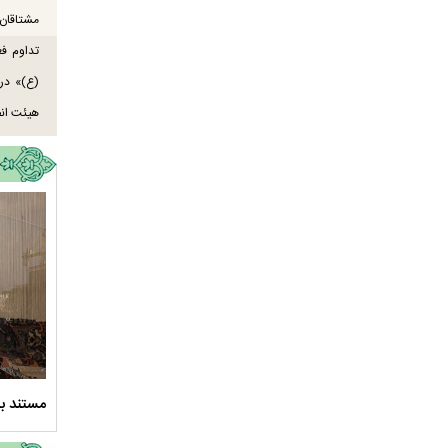
مشتاقان 
تداوم ف
هیئت انص
ود ارادت - قسمت دوم
نماهنگ صحن حضرت زهرا سلام الله علیها
مستند بل