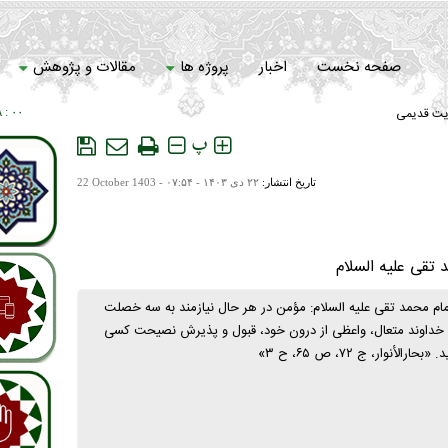
صفحه نخست
اخبار
پروژه ها
مقالات و پژوهش
یت قدیمی
۰۰ : ۰۸
سامانه خادمان
پ
تاریخ انتشار:
۲۲ دی ۱۴۰۳ - ۰۷:۵۴ -
22 October 1403
تقی علیه السلام
مام محمد تقی علیه السلام: مؤمن در هر حال نیازمند به سه خصلت
 خداوند متعال، واعظی از درون خود، قبول و پذیرش نصیحت کسی
لأنوار، ج ۷۲، ص ۶۵، ح ۳»