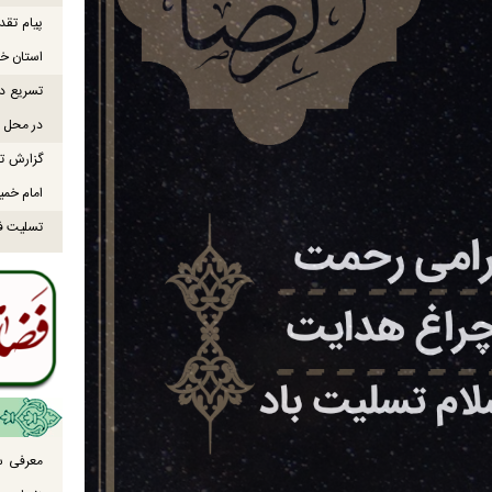
پیام تقد
استان خو
تسریع در
در محل ص
گزارش تص
امام خمی
تسلیت ف
معرفی س