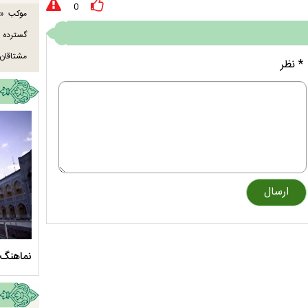
0
موکب «ع
گسترده
مشتاقان 
* نظر
سلام الله علیها
مستند بلند - تارعشق، پود ارادت - قسمت دوم
نماهنگ 