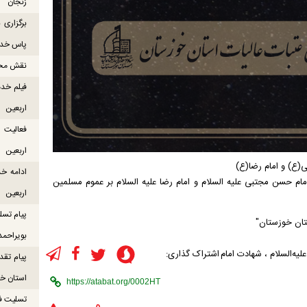
زنجان
برگزاری
پاس خدما
نقش محور
فیلم خدم
اربعین
اربعین
(ع) و امام رضا(ع)
ادامه خ
امام حسن مجتبی علیه السلام و امام رضا علیه السلام بر عموم مسلمین
اربعین
پیام تسل
تان خوزستان"
بویراحمد
یه‌السلام
،
شهادت امام
اشتراک گذاری:
پیام تقد
استان خو
تسلیت ف