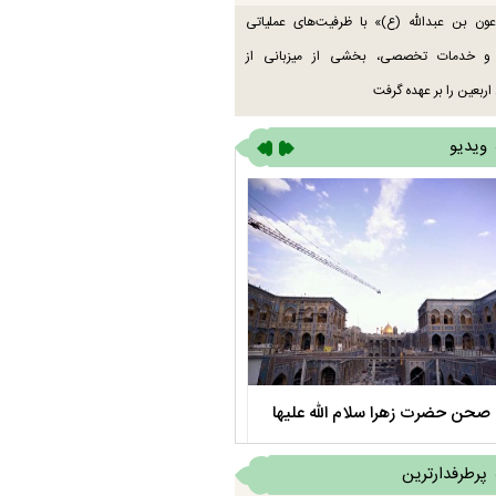
ون بن عبدالله (ع)» با ظرفیت‌های عملیاتی
 و خدمات تخصصی، بخشی از میزبانی از
اربعین را بر عهده گرفت
ویدیو
صحن حضرت زهرا سلام الله علیها
مستند بلند - تارعشق، پود ارادت - قس
پرطرفدارترین