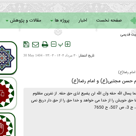
صفحه نخست
اخبار
پروژه ها
مقالات و پژوهش
یت قدیمی
سامانه خادمان
پ
تاریخ انتشار:
۳۰ مرداد ۱۴۰۴ - ۲۳:۰۳ -
30 May 1404
مام رضا(ع)
م حسن مجتبی(ع) و امام رضا(ع)
نما یسال الله حقه وان الله لن یضیع لذی حق حقه. از نفرین مظلوم
دعا حق خویش را از خدا می خواهد و خدا حق را از حق دار دریغ نمی
 ح 7650