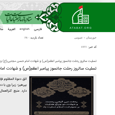
فارسی
العربیة
سا
english
خوزستان
»
عمومی
تعداد بازدید:
۶۸۰
کد خبر:
۸۷۷۱
تسلیت سالروز رحلت جانسوز پیامبر اعظم(ص) و شهادت امام حسن مجتبی(ع) و ا
تسلیت سالروز رحلت جانسوز پیامبر اعظم(ص) و شهادت اما
اتق دعوة المظلوم فإ
بپرهیز؛ زیرا وی با 
دارد. منبع: کنزالعمال، ج 3، ص 507،