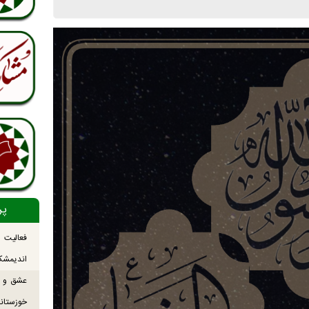
پر
فعالیت
اندیمشک
عشق و ش
خوزستانی