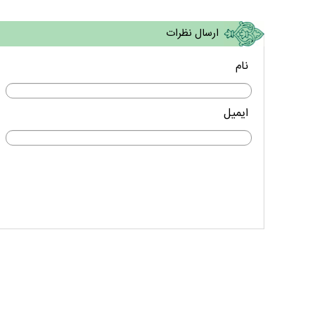
ارسال نظرات
نام
ایمیل
مستند بلند - تارعشق، پود ارادت - قسمت دوم
نماهنگ صحن حضرت زهرا 