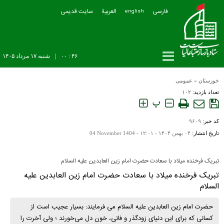
فارسی
العربیة
سایت قدیمی
english
۴۶ : ۰۰
|
شنبه ۱۷ مرداد ۱۴۰۵
خوزستان
»
عمومی
تعداد بازدید:
۱۰۲
پ
کد خبر:
۹۶۰۹
تاریخ انتشار:
۰۴ بهمن ۱۴۰۴ - ۱۲:۰۱ -
04 November 1404
تبریک فرخنده میلاد با سعادت حضرت امام زین العابدین علیه السلام
تبریک فرخنده میلاد با سعادت حضرت امام زین العابدین علیه
السلام
حضرت امام زین العابدین علیه السلام می فرمایند: بسیار عجیب است از
كسانی كه برای این دنیای زودگذر و فانی، خون دل می‌خورند ؛ ولی ‏آخرت را