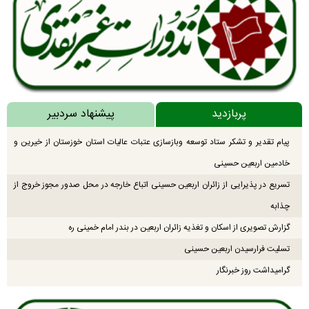
پربازدید
پیشنهاد سردبیر
پیام تقدیر و تشکر ستاد توسعه وبازسازی عتبات عالیات استان خوزستان از خیرین و
خادمین اربعین حسینی
تسریع در پذیرایی از زائران اربعین حسینی اتباع خارجه در محل صدور مجوز خروج از
چذابه
گزارش تصویری از اسکان و تغذیه زائران اربعین در بندر امام خمینی ره
تسلیت فرارسیدن اربعین حسینی
گرامیداشت روز خبرنگار