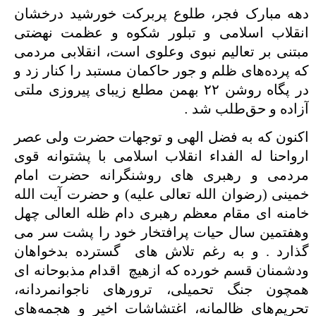
دهه مبارک فجر، طلوع پربرکت خورشید درخشان
انقلاب اسلامی و تبلور شکوه و عظمت نهضتی
مبتنی بر تعالیم نبوی وعلوی است، انقلابی مردمی
که پرده‌های ظلم و جور حاکمان مستبد را کنار زد و
در پگاه روشن ۲۲ بهمن مطلع زیبای پیروزی ملتی
آزاده و حق‌طلب شد
.
اکنون که به فضل الهی و توجهات حضرت ولی عصر
ارواحنا له الفداء انقلاب اسلامی با پشتوانه قوی
مردمی و رهبری های روشنگرانه حضرت امام
خمینی (رضوان الله تعالی علیه) و حضرت آیت الله
خامنه ای مقام معظم رهبری دام ظله العالی چهل
وهفتمین سال حیات پرافتخار خود را پشت سر می
گذارد . و به رغم تلاش های گسترده بدخواهان
ودشمنان قسم خورده که ازهیچ اقدام مذبوحانه ای
همچون جنگ تحمیلی، ترورهای ناجوانمردانه،
تحریم‌های ظالمانه، اغتشاشات اخیر و هجمه‌های