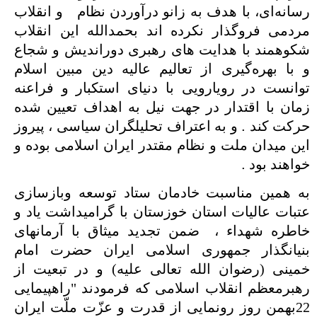
رسانه‌ای، با هدف به زانو درآوردن نظام و انقلاب
مردمی فروگذار نکرده اند بحمدالله این انقلاب
شکوهمند با هدایت های رهبری دوراندیش و شجاع
و با بهره‌گیری از تعالیم عالیه دین مبین اسلام
توانست در رویارویی با دنیای استکبار و فراعنه
زمان با اقتدار در جهت نیل به اهداف تعیین شده
حرکت کند
.
و به اعتراف تحلیلگران سیاسی ، پیروز
این میدان ملت و نظام مقتدر ایران اسلامی بوده و
خواهند بود
.
به همین مناسبت خادمان ستاد توسعه وبازسازی
عتبات عالیات استان خوزستان با گرامیداشت یاد و
خاطره شهداء ، ضمن تجدید میثاق با آرمانهای
بنیانگذار جمهوری اسلامی ایران حضرت امام
خمینی (رضوان الله تعالی علیه) و در تبعیت از
رهبرمعظم انقلاب اسلامی که فرمودند "راهپیمایی
22بهمن روز رونمایی از قدرت و عزّت ملّت ایران