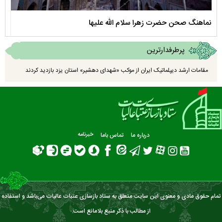
نماهنگ صحن حضرت زهرا سلام الله علیها
مستن
پرطرفدارترین
مقامات ارشد دیپلماتیک ایران از موکب «شهدای دهشیر» استان یزد بازدید کردند
درباره ما
تماس باما
خبرنامه
تمام حقوق مادی و معنوی این سایت متعلق به ستاد بازسازی عتبات عالیات می‌باشد و استفاده
از مطالب با ذکر منبع بلامانع است.