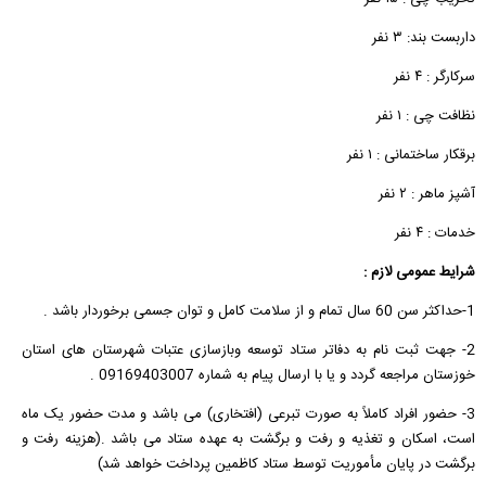
داربست بند: ۳ نفر
سرکارگر : ۴ نفر
نظافت چی : ۱ نفر
برقکار ساختمانی : ۱ نفر
آشپز ماهر : ۲ نفر
خدمات : ۴ نفر
شرایط عمومی لازم :
1-حداکثر سن 60 سال تمام و از سلامت کامل و توان جسمی برخوردار باشد .
2- جهت ثبت نام به دفاتر ستاد توسعه وبازسازی عتبات شهرستان های استان
خوزستان مراجعه گردد و یا با ارسال پیام به شماره 09169403007 .
3- حضور افراد کاملاً به صورت تبرعی (افتخاری) می باشد و مدت حضور یک ماه
است، اسکان و تغذیه و رفت و برگشت به عهده ستاد می باشد .(هزینه رفت و
برگشت در پایان مأموریت توسط ستاد کاظمین پرداخت خواهد شد)